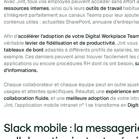
Avec Jint, tous vos employés peuvent accéder sans effort 
ressources internes
, ainsi qu’à leurs
outils de travail
habitue
s’intègrent parfaitement aux canaux Teams pour leur ajout
contenus utiles : actualités SharePoint, annuaire d’entreprise
Afin d’
accélérer l’adoption de votre Digital Workplace Tea
véritable
levier de fidélisation et de productivité
, Jint vou
tableaux de bord
adaptés à différents profils de salariés, l
exemple. Ces derniers peuvent ainsi trouver facilement les
applications ou encore procédures RH dont ils ont besoin,
s
d’informations.
Chaque collaborateur et chaque équipe peut en outre ajust
usages et attentes spécifiques. Résultat, une
expérience em
collaboration fluide
, et une
meilleure adoption
de votre int
Jint, l’application mobile intranet n° 1 se transforme en
Digi
Slack mobile : la messageri