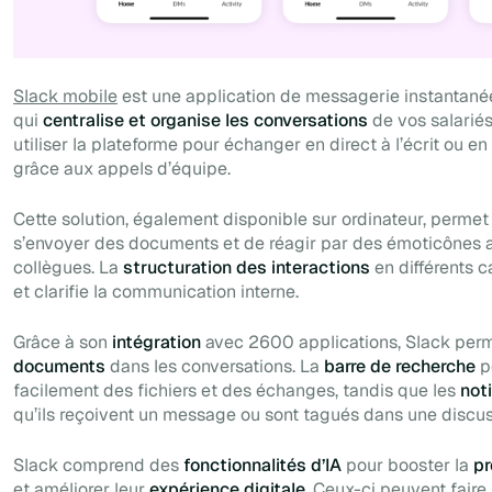
Slack mobile
est une application de messagerie instantanée 
qui
centralise et organise les conversations
de vos salariés
utiliser la plateforme pour échanger en direct à l’écrit ou 
grâce aux appels d’équipe.
Cette solution, également disponible sur ordinateur, permet 
s’envoyer des documents et de réagir par des émoticônes au
collègues. La
structuration des interactions
en différents 
et clarifie la communication interne.
Grâce à son
intégration
avec 2600 applications, Slack per
documents
dans les conversations. La
barre de recherche
p
facilement des fichiers et des échanges, tandis que les
noti
qu’ils reçoivent un message ou sont tagués dans une discu
Slack comprend des
fonctionnalités d’IA
pour booster la
pr
et améliorer leur
expérience digitale.
Ceux-ci peuvent faire