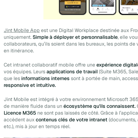
Jint Mobile App
est une Digital Workplace destinée aux Fro
uniquement.
Simple à déployer et personnalisable
, elle v
collaborateurs, qu’ils soient dans les bureaux, les points de 
en itinérance.
Cet intranet collaboratif mobile offre une
expérience digita
vos équipes. Leurs
applications de travail
(Suite M365, Sales
que les
informations internes
sont à portée de main, acces
responsive et intuitive.
Jint Mobile est intégré à votre environnement Microsoft 365
de manière fluide dans un
écosystème qu’ils connaissent.
Licence M365
ne sont pas laissés de côté. Grâce à l’applicat
accèdent aux
contenus clés de votre intranet
(documents, 
etc.), mis à jour en temps réel.