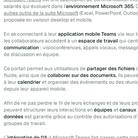
salariés qui évoluent dans l’
environnement Microsoft 365.
C
autres outils de la suite Microsoft
(Excel, PowerPoint, Outloo
proposée en version desktop et mobile.
En se connectant à leur
application mobile Teams
via leur 
les collaborateurs accèdent à un
espace de travail
qui cent
communication
: visioconférences, appels vocaux, message
de discussion en équipe.
Ce portail permet aux utilisateurs de
partager des fichiers
d
fluide, ainsi que de
collaborer sur des documents.
Ils peuv
à leur
calendrier
et organiser des événements ou des réunio
depuis leur appareil mobile.
Afin de ne pas perdre le fil de leurs échanges et de leurs pro
peuvent structurer leurs interactions en
équipes
et
canaux
données
est garantie grâce au contrôle des autorisations d’
groupes de travail.
L’
intégration de l’IA
à Microsoft Teams fait passer cette app