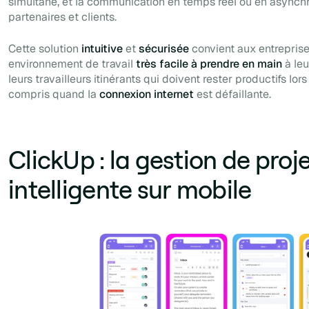
simultané, et la communication en temps réel ou en asynchr
partenaires et clients.
Cette solution
intuitive
et
sécurisée
convient aux entreprises
environnement de travail
très facile à prendre en main
à leu
leurs travailleurs itinérants qui doivent rester productifs lor
compris quand la
connexion internet
est défaillante.
ClickUp : la gestion de proj
intelligente sur mobile