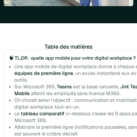
Table des matières
Example H2
🧠 TL;DR : quelle app mobile pour votre digital workplace ?
Une app mobile de digital workplace donne à chaque
équipes de première ligne
, un accès instantané aux ac
outils.
Sur Microsoft 365,
Teams
est la base naturelle,
Jint T
Mobile
atteint les employés sans licence M365.
On choisit selon l'objectif : communication et mobilisat
digital workplace tout-en-un.
Le
tableau comparatif
ci-dessous classe les 9 apps pa
Microsoft 365.
Atteindre la première ligne (notifications poussées, san
est souvent le critère décisif.