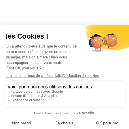
Un intranet est un espace de travail numérique
privé, accessible uniquement aux employés
d'une entreprise. Il centralise l'information
interne, les documents, les actualités, les
applications et les conversations pour faciliter
la communication, la collaboration et l'accès à
la connaissance dans toute l'organisation.
À quoi sert un intranet en 2026 ?
Un intranet moderne en 2026 sert plusieurs
objectifs : diffuser la communication interne,
héberger la base de connaissances, donner
accès aux applications métier, connecter les
employés terrain via mobile et héberger les
assistants IA. C'est le hub central du Digital
Workplace.