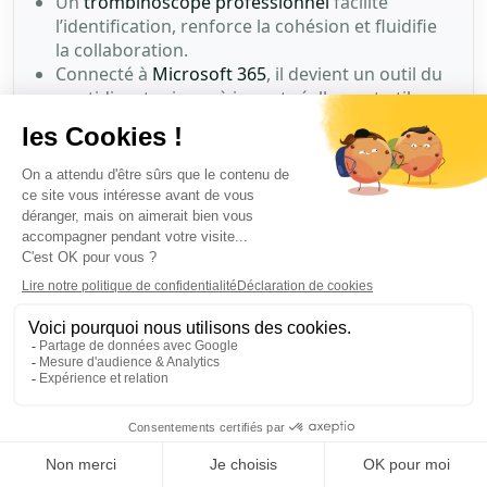
Un
trombinoscope professionnel
facilite
l’identification, renforce la cohésion et fluidifie
la collaboration.
Connecté à
Microsoft 365
, il devient un outil du
quotidien, toujours à jour et réellement utile.
Le trombinoscope et l’organigramme ont des
rôles différents mais
complémentaires
.
Un bon design, une recherche efficace et une
mise à jour automatique sont essentiels à son
adoption.
Avec
Jint
, le trombinoscope devient
design,
interactif et simple à déployer
dans SharePoint.
🎯 Objectif : connecter les équipes, valoriser les collaborateurs et
simplifier les échanges au quotidien.
→
Demander une démo
Prêt à passer à l'action ?