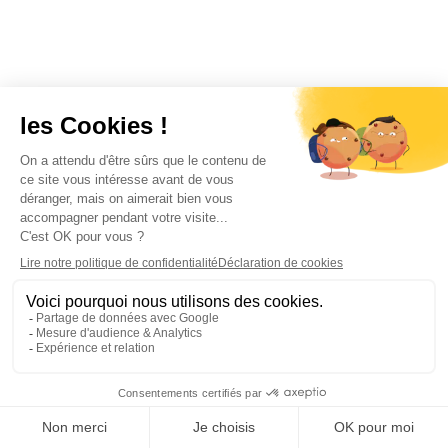
Quelle est la différence entre SharePoint
Online et SharePoint on-premise ?
SharePoint Online est la version cloud de
SharePoint incluse dans Microsoft 365,
entièrement gérée par Microsoft avec des
mises à jour automatiques, une mise à l'échelle
élastique et aucune gestion d'infrastructure
requise. SharePoint on-premise (SharePoint
Server) est installé et géré sur les propres
serveurs de l'organisation, donnant à l'IT un
contrôle total sur la personnalisation et la
localisation des données, mais nécessitant un
investissement infrastructure significatif, des
cycles de patch et de mise à niveau. La plupart
des organisations migrent vers SharePoint
Online pour réduire les charges opérationnelles,
bien que les secteurs réglementés avec des
exigences strictes de résidence des données
puissent maintenir des déploiements hybrides